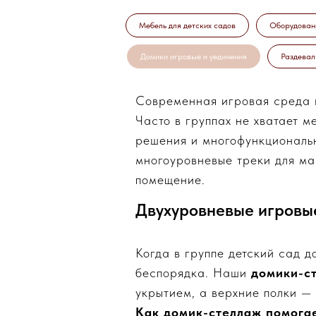
Мебель для детских садов
Оборудован
Домики игровые и уединения
Раздевал
Современная игровая среда в
Часто в группах не хватает м
решения и многофункциональн
многоуровневые треки для ма
помещение.
Двухуровневые игровы
Когда в группе детский сад д
беспорядка. Наши
домики-с
укрытием, а верхние полки —
Как домик-стеллаж помогае