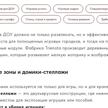
ие для ДОУ
Игровые уголки
Игровые модули
Специализиро
ки и шкафы
Столы, стулья и кровати
Готовые решения
Треб
 ДОУ должна не только развлекать, но и эффективн
еста для полноценных игровых городков, и тогда на
ые модули. Фабрика Trienota производит деревянн
шин, которые развивают мелкую моторику и вообра
е зоны и домики-стеллажи
омик используется не только для игры, но и для хран
теллажи
— это двухъярусные конструкции, где нижн
 местом для экспозиции игрушек или пособий.
т в уборке игрушек: