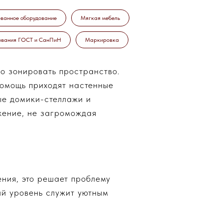
ванное оборудование
Мягкая мебель
ования ГОСТ и СанПиН
Маркировка
о зонировать пространство.
 помощь приходят настенные
ые домики-стеллажи и
жение, не загромождая
ения, это решает проблему
ий уровень служит уютным