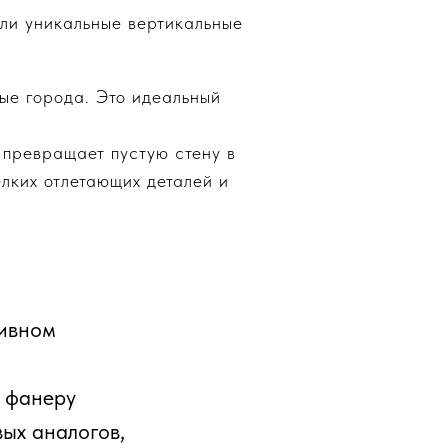
али уникальные вертикальные
ые города. Это идеальный
 превращает пустую стену в
елких отлетающих деталей и
тивном
ю фанеру
вых аналогов,