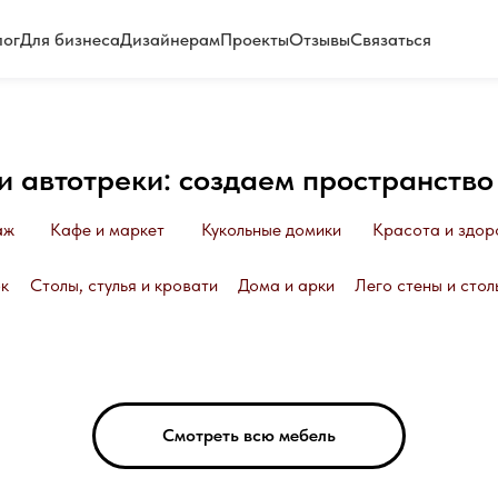
лог
Для бизнеса
Дизайнерам
Проекты
Отзывы
Связаться
 автотреки: создаем пространство
аж
Кафе и маркет
Кукольные домики
Красота и здор
к
Столы, стулья и кровати
Дома и арки
Лего стены и стол
Смотреть всю мебель