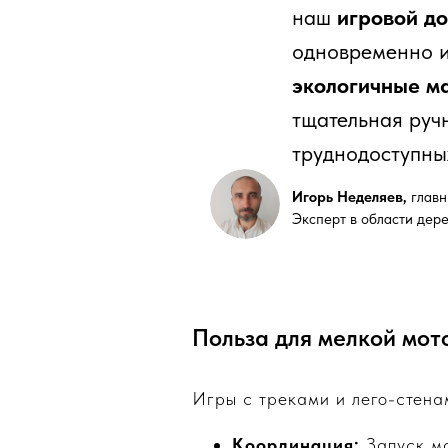
наш
игровой д
одновременно 
экологичные м
тщательная руч
труднодоступных
Игорь Неделяев,
главн
Эксперт в области дер
Польза для мелкой мот
Игры с треками и лего-стена
Координация:
Запуск ма