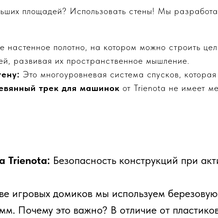
ольших площадей? Использовать стены! Мы разработ
 настенное полотно, на котором можно строить цел
тей, развивая их пространственное мышление.
тену:
Это многоуровневая система спусков, которая
евянный трек для машинок
от Trienota не имеет м
а Trienota:
Безопасность конструкций при ак
ве игровых домиков мы используем березову
мм. Почему это важно? В отличие от пластико