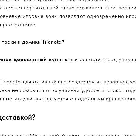
тора на вертикальной стене развивает иное воспри
вневые игровые зоны позволяют одновременно игра
 пространство.
 треки и домики Trienota?
инок деревянный купить
или оснастить сад уникаль
Trienota для активных игр создается из возобновля
еки не ломаются от случайных ударов и служат год
ные модули поставляются с надежными креплениям
 доставкой?
бели для ДОУ по всей России, включая такие горо