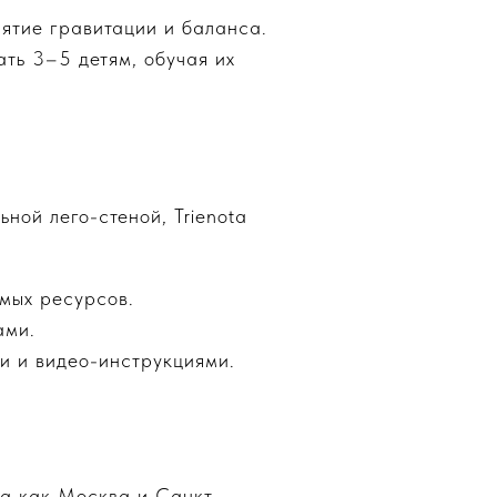
ятие гравитации и баланса.
ть 3–5 детям, обучая их
ной лего-стеной, Trienota
емых ресурсов.
ами.
и и видео-инструкциями.
да как Москва и Санкт-