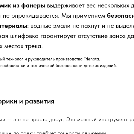
омик из фанеры
выдерживает вес нескольких 
и не опрокидывается. Мы применяем
безопас
атериалы
: водные эмали не пахнут и не выдел
ная шлифовка гарантирует отсутствие заноз д
 местах трека.
ый технолог и руководитель производства Trienota.
евообработки и технической безопасности детских изделий.
орики и развития
ми — это не просто досуг. Это мощный инструмент р
шин по треку требует точности движений.