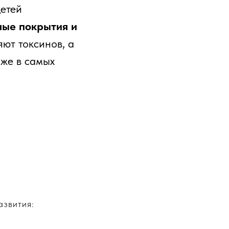
детей
ные покрытия и
яют токсинов, а
аже в самых
азвития: