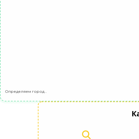
Определяем город…
К