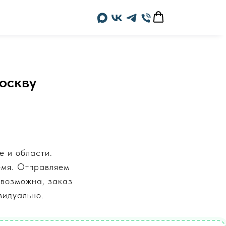
оскву
е и области.
емя. Отправляем
евозможна, заказ
видуально.