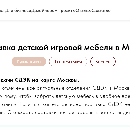
лог
Для бизнеса
Дизайнерам
Проекты
Отзывы
Связаться
авка детской игровой мебели в М
Пункты выдачи
Варианты оплаты
Контакты
ыдачи СДЭК на карте Москвы.
 отмечены все актуальные отделения СДЭК в Москв
 дому, чтобы забрать детскую мебель в удобное вр
 границу. Если для вашего региона доставка СДЭК н
ии. Стоимость доставки почтой рассчитывается инди