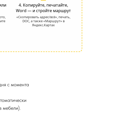
или
4. Копируйте, печатайте,
Word — и стройте маршрут
ото,
«Скопировать адрес/всё», печать,
ите
DOC, а также «Маршрут» в
Яндекс.Картах
ня с момента
втоматически
в мебели).