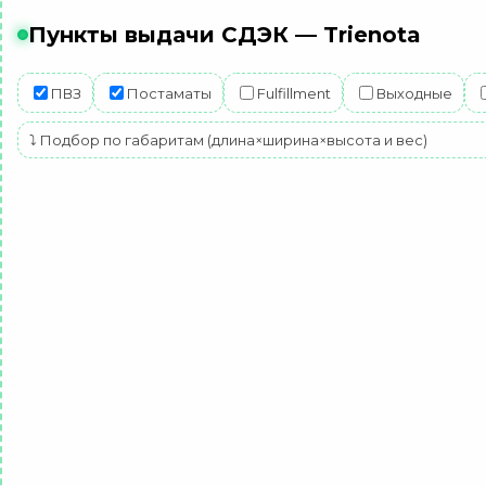
Пункты выдачи СДЭК — Trienota
ПВЗ
Постаматы
Fulfillment
Выходные
⤵ Подбор по габаритам (длина×ширина×высота и вес)