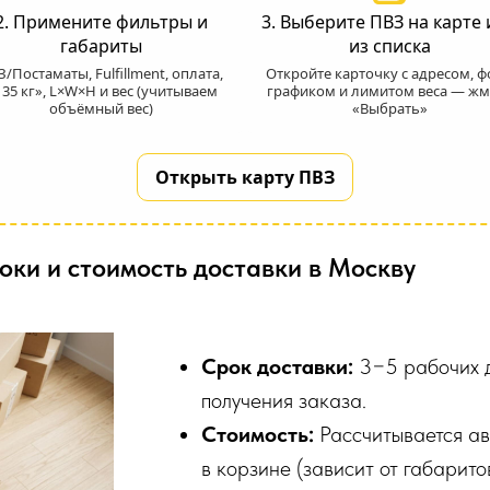
2. Примените фильтры и
3. Выберите ПВЗ на карте 
габариты
из списка
/Постаматы, Fulfillment, оплата,
Откройте карточку с адресом, ф
 35 кг», L×W×H и вес (учитываем
графиком и лимитом веса — жм
объёмный вес)
«Выбрать»
Открыть карту ПВЗ
оки и стоимость доставки в Москву
Срок доставки:
3−5 рабочих д
получения заказа.
Стоимость:
Рассчитывается а
в корзине (зависит от габарито