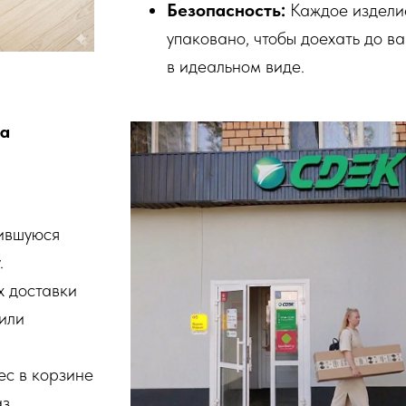
Безопасность:
Каждое издели
упаковано, чтобы доехать до в
в идеальном виде.
ta
ившуюся
.
х доставки
или
с в корзине
з.