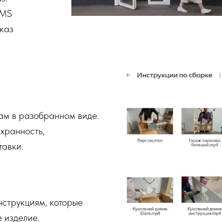
SMS
каз
ам в разобранном виде.
охранность,
тавки.
нструкциям, которые
 изделие.