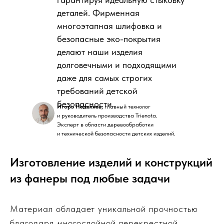
деталей. Фирменная
многоэтапная шлифовка и
безопасные эко-покрытия
делают наши изделия
долговечными и подходящими
даже для самых строгих
требований детской
безопасности.
Игорь Неделяев,
главный технолог
и руководитель производства Trienota.
Эксперт в области деревообработки
и технической безопасности детских изделий.
Изготовление изделий и конструкций
из фанеры под любые задачи
Материал обладает уникальной прочностью
благодаря многослойной перекрестной