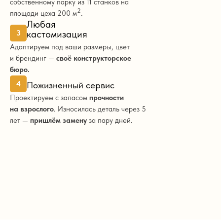
собственному парку из 11
станков на
2
площади цеха 200 м
.
Любая
кастомизация
3
Адаптируем под ваши размеры, цвет
и брендинг —
своё конструкторское
бюро.
4
Пожизненный сервис
Проектируем с запасом
прочности
на взрослого
. Износилась деталь через 5
лет —
пришлём замену
за пару дней.