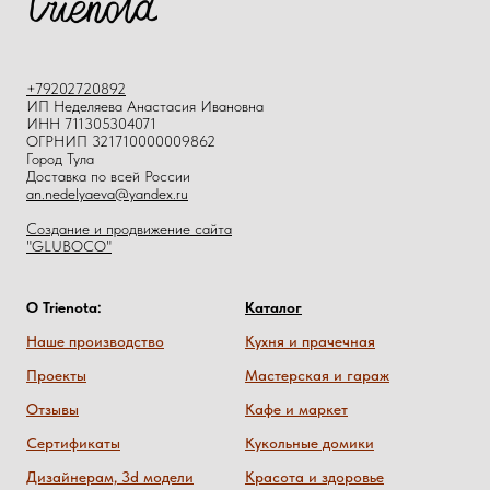
+79202720892
ИП Неделяева Анастасия Ивановна
ИНН 711305304071
ОГРНИП 321710000009862
Город Тула
Доставка по всей России
an.nedelyaeva@yandex.ru
Создание и продвижение сайта
"GLUBOCO"
О Trienota:
Каталог
Наше производство
Кухня и прачечная
Проекты
Мастерская и гараж
Отзывы
Кафе и маркет
Сертификаты
Кукольные домики
Дизайнерам, 3d модели
Красота и здоровье