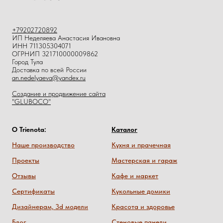
+79202720892
ИП Неделяева Анастасия Ивановна
ИНН 711305304071
ОГРНИП 321710000009862
Город Тула
Доставка по всей России
an.nedelyaeva@yandex.ru
Создание и продвижение сайта
"GLUBOCO"
О Trienota:
Каталог
Наше производство
Кухня и прачечная
Проекты
Мастерская и гараж
Отзывы
Кафе и маркет
Сертификаты
Кукольные домики
Дизайнерам, 3d модели
Красота и здоровье
Блог
Стеновые панели