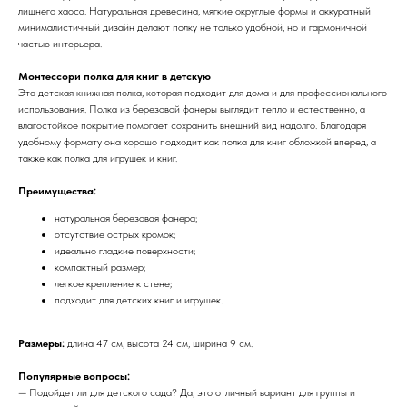
лишнего хаоса. Натуральная древесина, мягкие округлые формы и аккуратный
минималистичный дизайн делают полку не только удобной, но и гармоничной
частью интерьера.
Монтессори полка для книг в детскую
Это детская книжная полка, которая подходит для дома и для профессионального
использования. Полка из березовой фанеры выглядит тепло и естественно, а
влагостойкое покрытие помогает сохранить внешний вид надолго. Благодаря
удобному формату она хорошо подходит как полка для книг обложкой вперед, а
также как полка для игрушек и книг.
Преимущества:
натуральная березовая фанера;
отсутствие острых кромок;
идеально гладкие поверхности;
компактный размер;
легкое крепление к стене;
подходит для детских книг и игрушек.
Размеры:
длина 47 см, высота 24 см, ширина 9 см.
Популярные вопросы:
— Подойдет ли для детского сада? Да, это отличный вариант для группы и