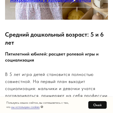
Микроволновка и холодильник trienota
Средний дошкольный возраст: 5 и 6
лет
Пятилетний юбилей: расцвет ролевой игры и
социализация
В 5 лет игра детей становится полностью
совместной. На первый план выходит
социализация: мальчики и девочки учатся
договариваться, примеряют на себя профессии
взрослых и распределяют обязанности.
Пользуясь нашим сайтом, вы соглашаетесь с тем,
Окей
что
мы используем cookies
🍪